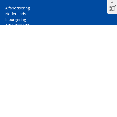
Alfabetisering
Nederlands
Inburgering
Arbeidsmarkt
Participatie
Rekenen
Contact hoofdkantoor
Jaarbeursplein 22-2
3521 AP Utrecht
088 877 00 33
uitgeverij@ncbnet.nl
Social media