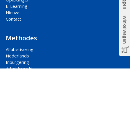
E-Learning
Nieuws
Winkelwagen
Contact
Methodes
Alfabetisering
Nederlands
Inburgering
Arbeidsmarkt
Participatie
Rekenen
Contact hoofdkantoor
Jaarbeursplein 22-2
3521 AP Utrecht
088 877 00 33