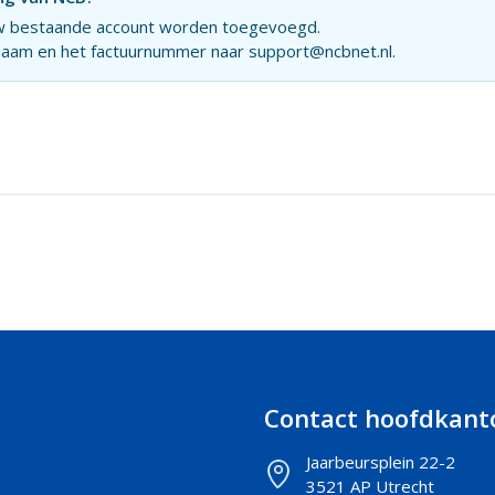
 uw bestaande account worden toegevoegd.
gnaam en het factuurnummer naar
support@ncbnet.nl
.
Contact hoofdkant
Jaarbeursplein 22-2
3521 AP Utrecht