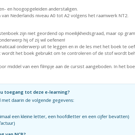
en- en hoogopgeleiden anderstaligen.
van Nederlands niveau A0 tot A2 volgens het raamwerk NT2.
istenboek zijn niet geordend op moeilijkheidsgraad, maar op gra
nderwerp hij of zij wil oefenen!
icaal onderwerp uit te leggen en in de les met het boek te oefe
wordt het boek gebruikt om te controleren of de stof wordt behe
door middel van een filmpje aan de cursist aangeboden. In het b
t u toegang tot deze e-learning?
l
met daarin de volgende gegevens:
l een kleine letter, een hoofdletter en een cijfer bevatten)
actuur)
ing van NCB?